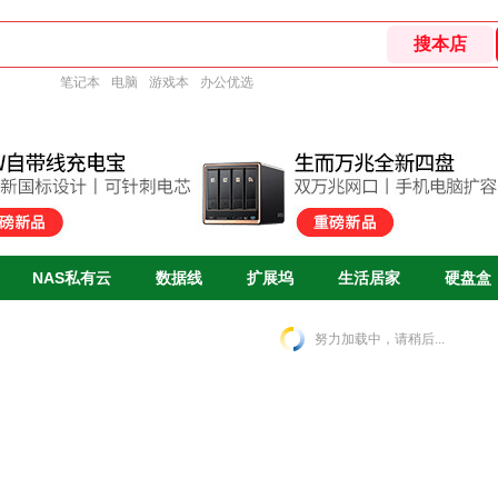
笔记本
电脑
游戏本
办公优选
NAS私有云
数据线
扩展坞
生活居家
硬盘盒
努力加载中，请稍后...