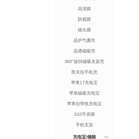
高清膜
防窥膜
镜头膜
晶护气囊壳
晶透磁吸壳
360°旋转磁吸支架壳
凯夫拉手机壳
苹果17充电宝
苹果磁吸充电宝
苹果自带线充电宝
S10手表膜
手机支架
充电宝/储能