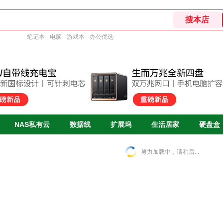
笔记本
电脑
游戏本
办公优选
NAS私有云
数据线
扩展坞
生活居家
硬盘盒
努力加载中，请稍后...