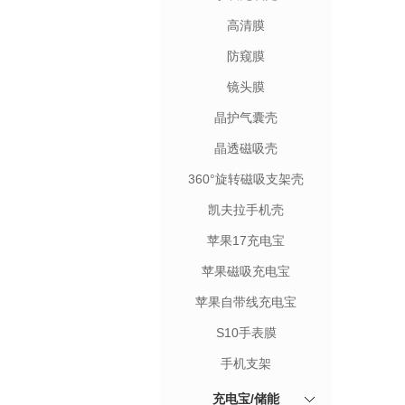
高清膜
防窥膜
镜头膜
晶护气囊壳
晶透磁吸壳
360°旋转磁吸支架壳
凯夫拉手机壳
苹果17充电宝
苹果磁吸充电宝
苹果自带线充电宝
S10手表膜
手机支架
充电宝/储能