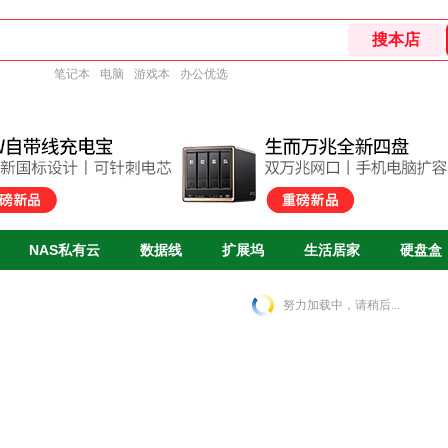
笔记本
电脑
游戏本
办公优选
NAS私有云
数据线
扩展坞
生活居家
硬盘盒
努力加载中，请稍后...