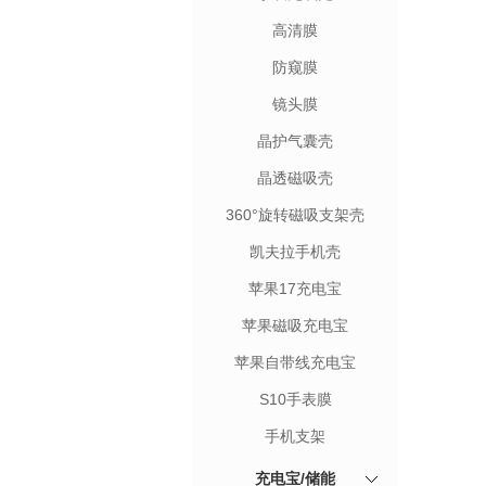
高清膜
防窥膜
镜头膜
晶护气囊壳
晶透磁吸壳
360°旋转磁吸支架壳
凯夫拉手机壳
苹果17充电宝
苹果磁吸充电宝
苹果自带线充电宝
S10手表膜
手机支架
充电宝/储能