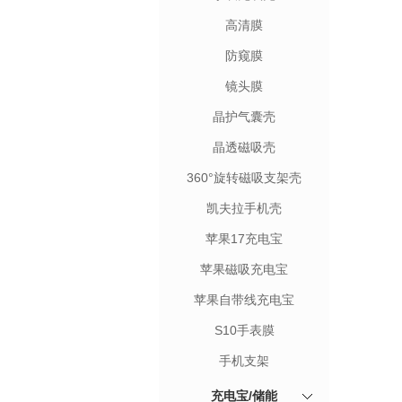
高清膜
防窥膜
镜头膜
晶护气囊壳
晶透磁吸壳
360°旋转磁吸支架壳
凯夫拉手机壳
苹果17充电宝
苹果磁吸充电宝
苹果自带线充电宝
S10手表膜
手机支架
充电宝/储能