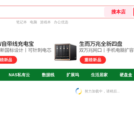
笔记本
电脑
游戏本
办公优选
NAS私有云
数据线
扩展坞
生活居家
硬盘盒
努力加载中，请稍后...