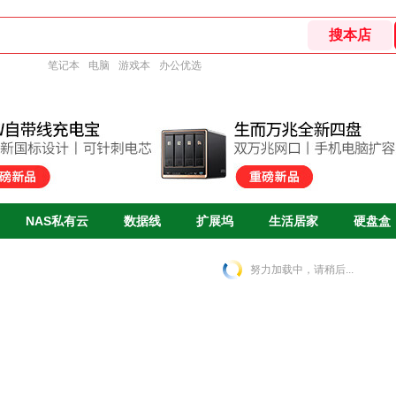
笔记本
电脑
游戏本
办公优选
NAS私有云
数据线
扩展坞
生活居家
硬盘盒
努力加载中，请稍后...