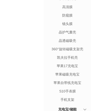
高清膜
防窥膜
镜头膜
晶护气囊壳
晶透磁吸壳
360°旋转磁吸支架壳
凯夫拉手机壳
苹果17充电宝
苹果磁吸充电宝
苹果自带线充电宝
S10手表膜
手机支架
充电宝/储能